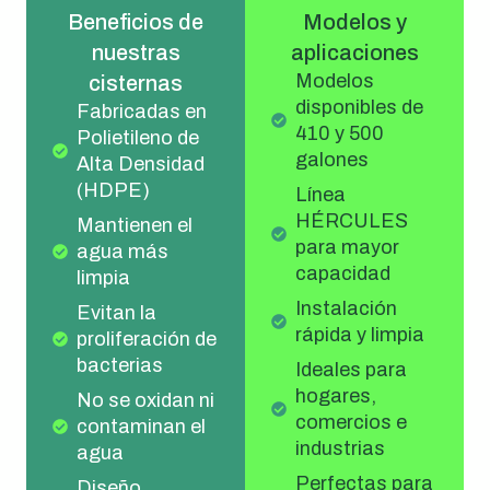
Beneficios de
Modelos y
nuestras
aplicaciones
Modelos
cisternas
disponibles de
Fabricadas en
410 y 500
Polietileno de
galones
Alta Densidad
(HDPE)
Línea
HÉRCULES
Mantienen el
para mayor
agua más
capacidad
limpia
Instalación
Evitan la
rápida y limpia
proliferación de
bacterias
Ideales para
hogares,
No se oxidan ni
comercios e
contaminan el
industrias
agua
Perfectas para
Diseño